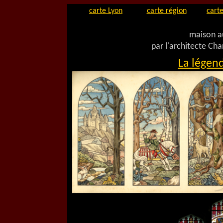
carte Lyon
carte région
carte
maison a
par l'architecte Ch
La légen