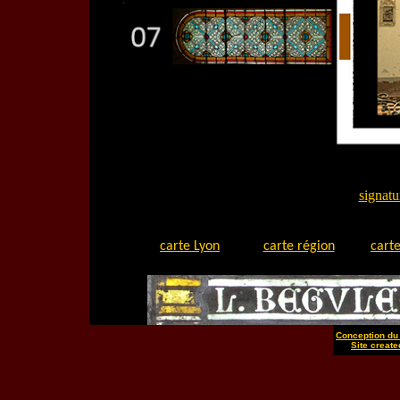
signatu
carte Lyon
carte région
carte
Conception du 
Site create