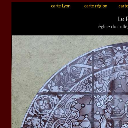
carte Lyon
carte région
carte
Le 
église du coll