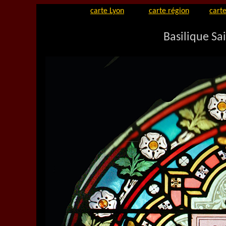
carte Lyon
carte région
carte
Basilique Sa