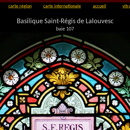
carte région
carte internationale
accueil
vitr
Basilique Saint-Régis de Lalouvesc
baie 107