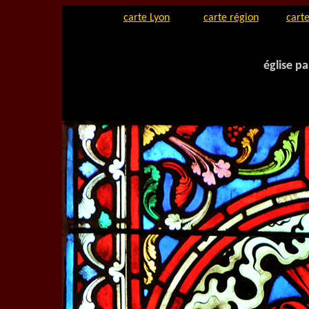
carte Lyon
carte région
carte
église pa