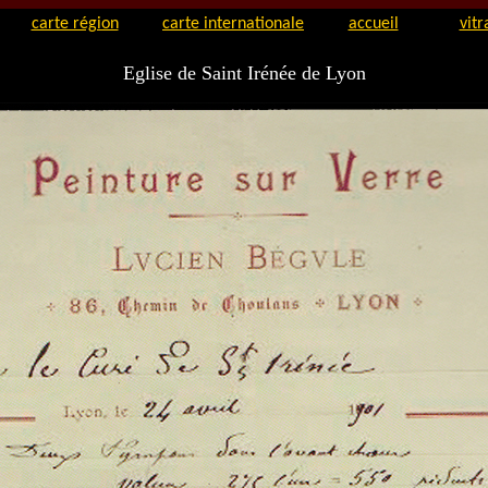
carte région
carte internationale
accueil
vitr
Eglise de Saint Irénée de Lyon