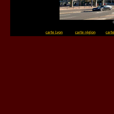
carte Lyon
carte région
carte