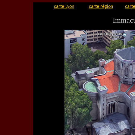
carte Lyon
carte région
carte
Immacu